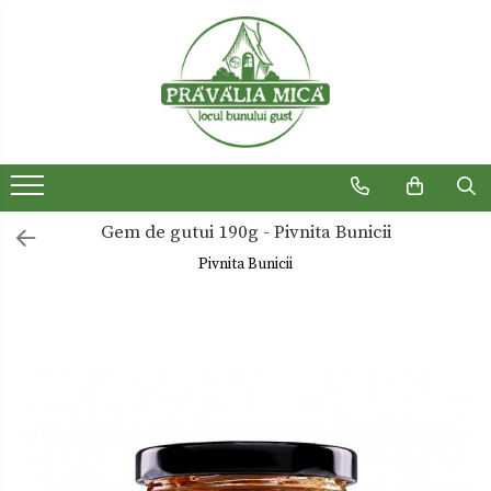
Produse traditionale
Ceaiuri
Dulceturi
Dulceturi fara zahar
Gem de gutui 190g - Pivnita Bunicii
Dulciuri de casa
Pivnita Bunicii
Gemuri
Otet
Paste
Sirop
Sosuri
Uleiuri