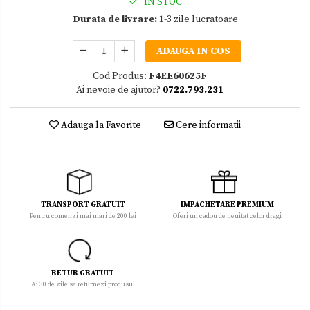
IN STOC
Durata de livrare:
1-3 zile lucratoare
ADAUGA IN COS
Cod Produs:
F4EE60625F
Ai nevoie de ajutor?
0722.793.231
Adauga la Favorite
Cere informatii
TRANSPORT GRATUIT
IMPACHETARE PREMIUM
Pentru comenzi mai mari de 200 lei
Oferi un cadou de neuitat celor dragi
RETUR GRATUIT
Ai 30 de zile sa returnezi produsul