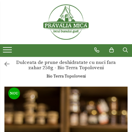
Produse traditionale
Ceaiuri
Dulceturi
Dulceturi fara zahar
Dulceata de prune deshidratate cu nuci fara
Dulciuri de casa
zahar 250g - Bio Terra Topoloveni
Gemuri
Bio Terra Topoloveni
Otet
NOU
Paste
Sirop
Sosuri
Uleiuri