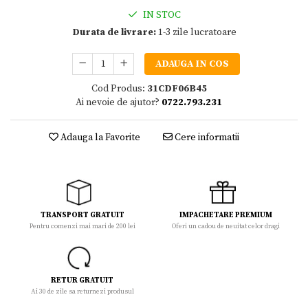
IN STOC
Durata de livrare:
1-3 zile lucratoare
ADAUGA IN COS
Cod Produs:
31CDF06B45
Ai nevoie de ajutor?
0722.793.231
Adauga la Favorite
Cere informatii
TRANSPORT GRATUIT
IMPACHETARE PREMIUM
Pentru comenzi mai mari de 200 lei
Oferi un cadou de neuitat celor dragi
RETUR GRATUIT
Ai 30 de zile sa returnezi produsul