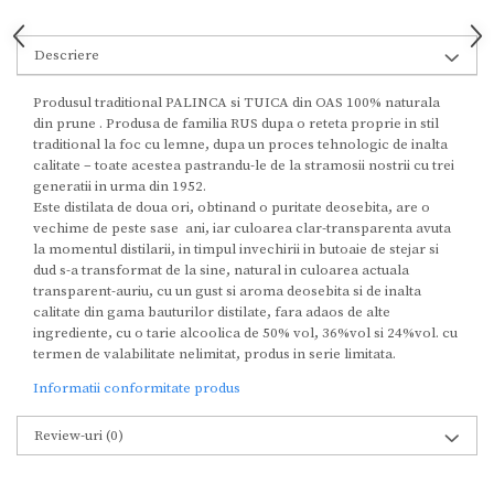
Descriere
Produsul traditional PALINCA si TUICA din OAS 100% naturala
din prune . Produsa de familia RUS dupa o reteta proprie in stil
traditional la foc cu lemne, dupa un proces tehnologic de inalta
calitate – toate acestea pastrandu-le de la stramosii nostrii cu trei
generatii in urma din 1952.
Este distilata de doua ori, obtinand o puritate deosebita, are o
vechime de peste sase ani, iar culoarea clar-transparenta avuta
la momentul distilarii, in timpul invechirii in butoaie de stejar si
dud s-a transformat de la sine, natural in culoarea actuala
transparent-auriu, cu un gust si aroma deosebita si de inalta
calitate din gama bauturilor distilate, fara adaos de alte
ingrediente, cu o tarie alcoolica de 50% vol, 36%vol si 24%vol. cu
termen de valabilitate nelimitat, produs in serie limitata.
Informatii conformitate produs
Review-uri
(0)