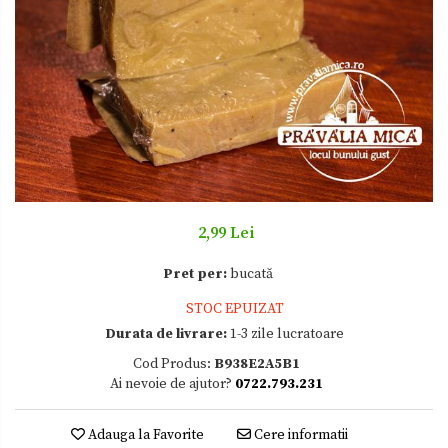
Zacusca
2,99 Lei
Pret per:
bucată
STOC EPUIZAT
Durata de livrare:
1-3 zile lucratoare
Cod Produs:
B938E2A5B1
Ai nevoie de ajutor?
0722.793.231
Adauga la Favorite
Cere informatii