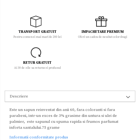
TRANSPORT GRATUIT
IMPACHETARE PREMIUM
Pentru comenzi mai mari de 200 lei
Oferi un cadou de neuitat celor dragi
RETUR GRATUIT
Ai 30 de zile sa returnezi produsul
Descriere
Este un sapun reinventat din anii 60, fara coloranti si fara
parabeni, intr-un exces de 3% grasime din untura si ulei de
palmier, este sapunul cu spuma rapida si frumos parfumat
inforta santalului.75 grame
Informatii conformitate produs