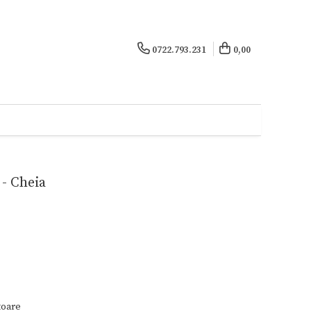
0722.793.231
0,00
- Cheia
toare