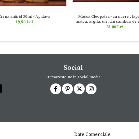
rena antirid 30ml - Apidava
Masca Cleopatra - cu miere , lapt
matca, argila, ulei din samburi de s
19,50 Lei
vitamina E, 50ml - Apidav
25,00 Lei
Social
Urmareste-ne in social media
Date Comerciale