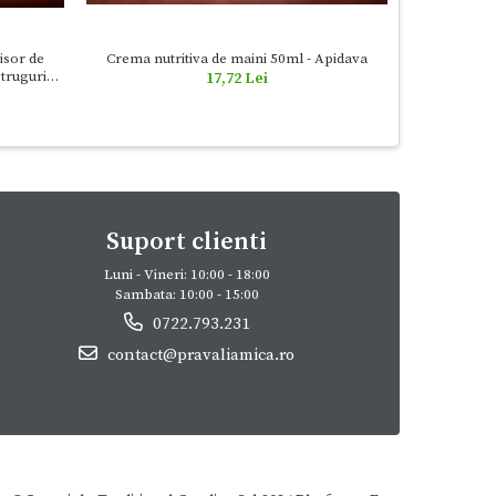
Lotiune to
isor de
Crema nutritiva de maini 50ml - Apidava
truguri ,
17,72 Lei
a
Suport clienti
Luni - Vineri: 10:00 - 18:00
Sambata: 10:00 - 15:00
0722.793.231
contact@pravaliamica.ro