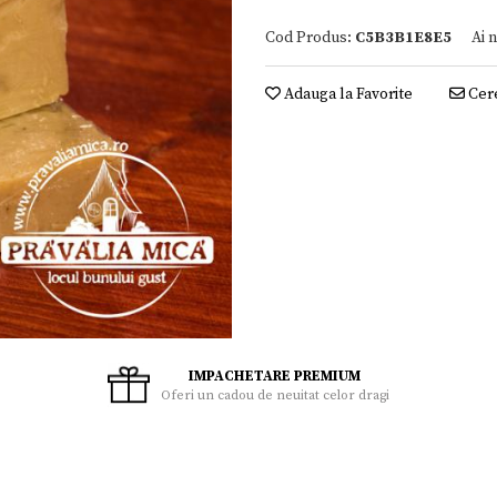
Cod Produs:
C5B3B1E8E5
Ai 
Adauga la Favorite
Cere
IMPACHETARE PREMIUM
Oferi un cadou de neuitat celor dragi