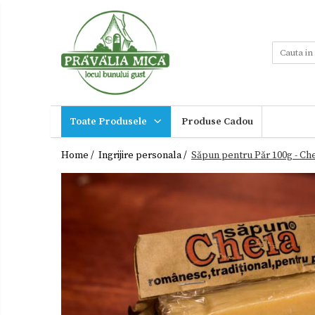
Toate Produsele
Tort de Bezea
Cosuri cadou
Produse traditionale
Toate Produsele
Produse Cadou
Ceaiuri
Miere,suplimente
miere
Dulceturi
Home /
Ingrijire personala /
Săpun pentru Păr 100g - Che
Sucuri,Vinuri
Dulceturi fara zahar
Palinca,
Tuica
Dulciuri de casa
Noutati
Gemuri
Ingrijire
Otet
personala
Paste
Cadouri
Sirop
Sosuri