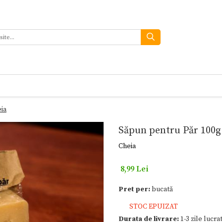
ia
Săpun pentru Păr 100g 
Cheia
8,99 Lei
Pret per:
bucată
STOC EPUIZAT
Durata de livrare:
1-3 zile lucra