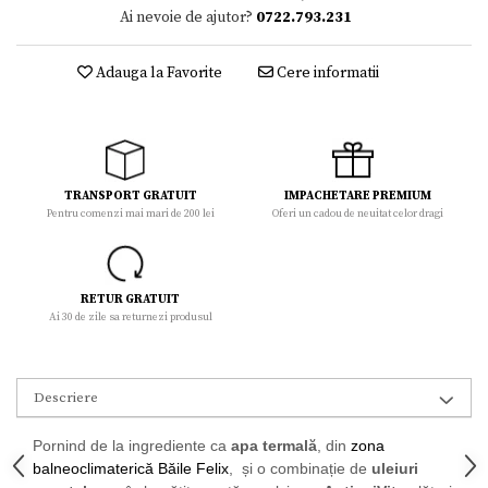
Ai nevoie de ajutor?
0722.793.231
Adauga la Favorite
Cere informatii
TRANSPORT GRATUIT
IMPACHETARE PREMIUM
Pentru comenzi mai mari de 200 lei
Oferi un cadou de neuitat celor dragi
RETUR GRATUIT
Ai 30 de zile sa returnezi produsul
Descriere
Pornind de la ingrediente ca
apa termală
, din
zona
balneoclimaterică Băile Felix
, și o combinație de
uleiuri