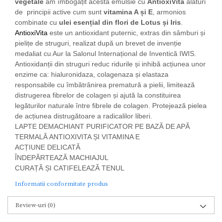
vegetale
am îmbogățit acestă emulsie cu
AntioxiVita
alături
de principii active cum sunt
vitamina A și E
, armonios
combinate cu
ulei esențial din flori de Lotus și Iris
.
AntioxiVita
este un antioxidant puternic, extras din sâmburi și
pielițe de struguri, realizat după un brevet de invenție
medaliat cu Aur la Salonul Internațional de Inventică IWIS.
Antioxidanții din struguri reduc ridurile și inhibă acțiunea unor
enzime ca: hialuronidaza, colagenaza și elastaza
responsabile cu îmbătrânirea prematură a pielii, limitează
distrugerea fibrelor de colagen și ajută la constituirea
legăturilor naturale între fibrele de colagen. Protejează pielea
de acțiunea distrugătoare a radicalilor liberi.
LAPTE DEMACHIANT PURIFICATOR PE BAZĂ DE APĂ
TERMALĂ ANTIOXIVITA ȘI VITAMINA E
ACȚIUNE DELICATĂ
ÎNDEPĂRTEAZĂ MACHIAJUL
CURAȚĂ ȘI CATIFELEAZĂ TENUL
Informatii conformitate produs
Review-uri
(0)