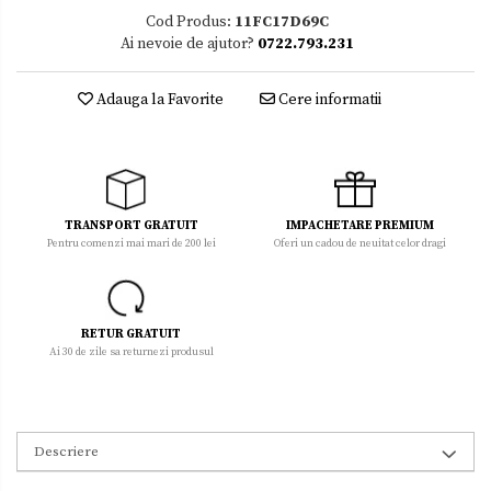
Cod Produs:
11FC17D69C
Ai nevoie de ajutor?
0722.793.231
Adauga la Favorite
Cere informatii
TRANSPORT GRATUIT
IMPACHETARE PREMIUM
Pentru comenzi mai mari de 200 lei
Oferi un cadou de neuitat celor dragi
RETUR GRATUIT
Ai 30 de zile sa returnezi produsul
Descriere