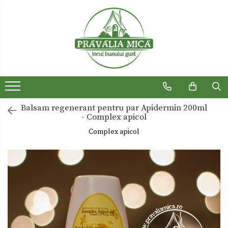
Produse traditionale
Ceaiuri
Dulceturi
Dulceturi fara zahar
Balsam regenerant pentru par Apidermin 200ml
Dulciuri de casa
- Complex apicol
Gemuri
Complex apicol
Otet
Paste
Sirop
Sosuri
Uleiuri