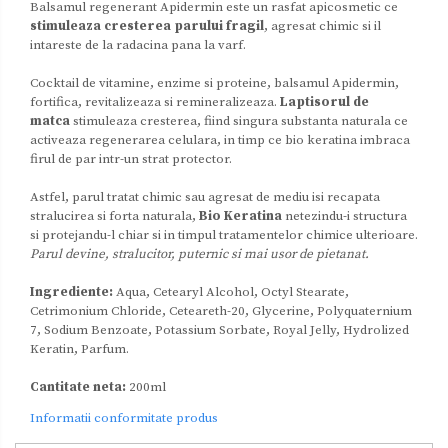
Balsamul regenerant Apidermin este un rasfat apicosmetic ce
stimuleaza cresterea parului fragil
, agresat chimic si il
intareste de la radacina pana la varf.
Cocktail de vitamine, enzime si proteine, balsamul Apidermin,
fortifica, revitalizeaza si remineralizeaza.
Laptisorul de
matca
stimuleaza cresterea, fiind singura substanta naturala ce
activeaza regenerarea celulara, in timp ce bio keratina imbraca
firul de par intr-un strat protector.
Astfel, parul tratat chimic sau agresat de mediu isi recapata
stralucirea si forta naturala,
Bio Keratina
netezindu-i structura
si protejandu-l chiar si in timpul tratamentelor chimice ulterioare.
Parul devine, stralucitor, puternic si mai usor de pietanat.
Ingrediente:
Aqua, Cetearyl Alcohol, Octyl Stearate,
Cetrimonium Chloride, Ceteareth-20, Glycerine, Polyquaternium
7, Sodium Benzoate, Potassium Sorbate, Royal Jelly, Hydrolized
Keratin, Parfum.
Cantitate neta:
200ml
Informatii conformitate produs