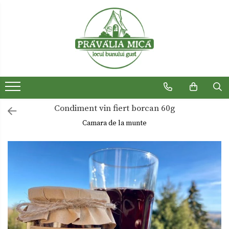
Produse traditionale
Ceaiuri
Dulceturi
Dulceturi fara zahar
Condiment vin fiert borcan 60g
Dulciuri de casa
Camara de la munte
Gemuri
Otet
Paste
Sirop
Sosuri
Uleiuri