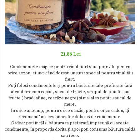
Zacusca
21,86 Lei
Condimentele magice pentru vinul fiert sunt potrivite pentru
orice sezon, atunci când dorești un gust special pentru vinul tău
fiert.
Poți folosi condimentele și pentru băuturile tale preferate fără
alcool precum ceaiul, sucul de fructe, siropul de plante sau
fructe ( brad, afine, coacăze negre) și mai ales pentru sucul de
mere.
În orice anotimp, pentru orice ocazie, pentru orice cadou, îți
recomandăm acest amestec delicios de condimente.
O idee: poți încălzi băutura ta preferată împreună cu aceste
condimente, în proporția dorită și apoi poți consuma băutura caldă
sau rece.