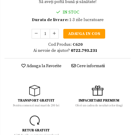
Să aveți poftă bună și sănătate!
IN STOC
Durata de livrare:
1-3 zile lucratoare
ADAUGA IN COS
Cod Produs:
C620
Ai nevoie de ajutor?
0722.793.231
Adauga la Favorite
Cere informatii
TRANSPORT GRATUIT
IMPACHETARE PREMIUM
Pentru comenzi mai mari de 200 lei
Oferi un cadou de neuitat celor dragi
RETUR GRATUIT