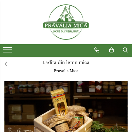
Produse traditionale
Ceaiuri
Dulceturi
Dulceturi fara zahar
Ladita din lemn mica
Dulciuri de casa
Pravalia Mica
Gemuri
Otet
Paste
Sirop
Sosuri
Uleiuri